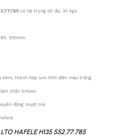
52.77.785
có tải trọng tối đa: 30 kgs
.785: 500mm
ạ kẽm, thành hộp sơn tĩnh điện màu trắng
̀ giảm chấn Smuso
chuyển động mượt mà
 Hafele
LTO HAFELE H135 552.77.785