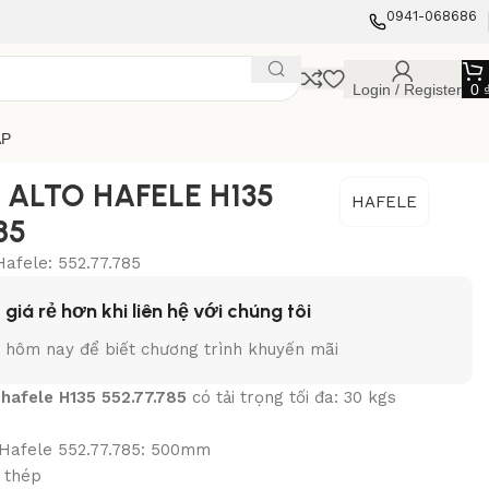
0941-068686
Login / Register
0
ẬP
 ALTO HAFELE H135
HAFELE
85
Hafele: 552.77.785
 giá rẻ hơn khi liên hệ với chúng tôi
y hôm nay để biết chương trình khuyến mãi
 hafele H135 552.77.785
có tải trọng tối đa: 30 kgs
n
y Hafele 552.77.785: 500mm
g thép