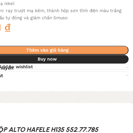
ạ nikel
̣n: ray trượt mạ kẽm, thành hộp sơn tĩnh điện màu trắng
ấu tự đóng và giảm chấn Smuso
1
₫
Thêm vào giỏ hàng
Buy now
Add to wishlist
chuyển
ặt
ỘP ALTO HAFELE H135 552.77.785