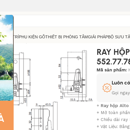
RANG TRÍ
PHỤ KIỆN GỖ
THIẾT BỊ PHÒNG TẮM
GIẢI PHÁP
BỘ SƯU T
FELE
RAY HỘP ALTO HAFELE H135 552.77.785
RAY HỘP
552.77.7
Mã sản phẩm:
Luôn có
Gọi nga
+
Ray hộp Alto
+ Mở toàn phầ
À
+ Chiều dài ra
+ Vật Liệu: Bằn