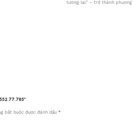
tương lai." – trở thành phươn
 552.77.785”
*
ng bắt buộc được đánh dấu