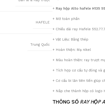
Bản lề & Ray trượt
+
Ray hộp Alto hafele H135 5
+ Mở toàn phần
HAFELE
+ Chiều dài ray Hafele 552.77
+ Vật Liệu: Bằng thép
Trung Quốc
+ Hoàn thiện: Mạ nikel
+ Màu hoàn thiện: ray trượt m
+ Tích hợp cơ cấu tự đóng va
+ Cơ cấu bi lăn tiên tiến giúp 
+ Nắp che thành hộp có logo
THÔNG SỐ
RAY HỘP A