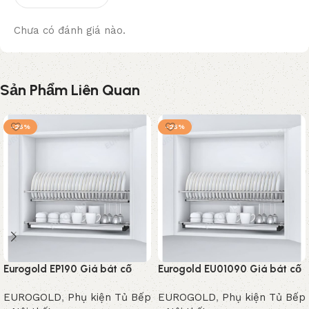
Chưa có đánh giá nào.
Sản Phẩm Liên Quan
-25%
-25%
Eurogold EP190 Giá bát cố
Eurogold EU01090 Giá bát cố
định inox 304 chữ V
định chữ V tủ trên
EUROGOLD
,
Phụ kiện Tủ Bếp
EUROGOLD
,
Phụ kiện Tủ Bếp