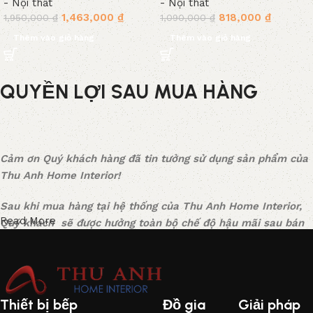
- Nội thất
- Nội thất
1,463,000
₫
818,000
₫
1,950,000
₫
1,090,000
₫
Thêm vào giỏ hàng
Thêm vào giỏ hàng
QUYỀN LỢI SAU MUA HÀNG
Cảm ơn Quý khách hàng đã tin tưởng sử dụng sản phẩm của
Thu Anh Home Interior!
Sau khi mua hàng tại hệ thống của Thu Anh Home Interior,
Read More
Quý khách sẽ được hưởng toàn bộ chế độ hậu mãi sau bán
hàng một cách tốt nhất, được các chuyên gia tư vấn tận tình
và sự hỗ trợ kỹ thuật kịp thời. Mọi thắc mắc vui lòng liên hệ
tổng đài CSKH: 0941-068686
Thiết bị bếp
Đồ gia
Giải pháp