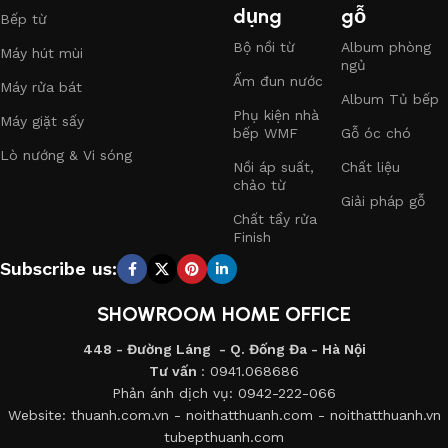
dụng
gỗ
Bếp từ
I. CHẾ ĐỘ CHĂM SÓC KHÁCH HÀNG
Bộ nồi từ
Album phòng
Máy hút mùi
ngủ
Ấm đun nước
Máy rửa bát
- Khi giao sản phẩm cho khách hàng, nhân viên kỹ thuật sẽ
Album Tủ bếp
Phụ kiện nhà
giao cho khách hàng sổ bảo hành và bản hướng dẫn sử dụng.
Máy giặt sấy
bếp WMF
Gỗ óc chó
Lò nướng & Vi sóng
- Sau khi lắp đặt sản phẩm và khách hàng hoàn thành việc
Nồi áp suất,
Chất liệu
thanh toán thì nhân viên chăm sóc khách hàng của công ty
chảo từ
Giải pháp gỗ
sẽ gọi trực tiếp liên lạc với khách hàng từ tổng đài
0942-
Chất tẩy rửa
222-066
. Theo lộ trình như sau:
Finish
Subscribe us:
+ Lần thứ 1
: Nhân viên chăm sóc khách hàng sẽ liên lạc với
khách hàng sau mốc thời gian từ 3-5 ngày. kể từ ngày lắp
SHOWROOM HOME OFFICE
đặt sản phẩm với 2 nội dung chính trao đổi với khách hàng là:
chất lượng dịch vụ và chất lượng sản phẩm.
448 - Đường Láng - Q. Đống Đa - Hà Nội
Tư vấn
: 0941.068686
+ Lần thứ 2
: Nhân viên CSKH sẽ liên lạc với khách hàng sau
Phản ánh dịch vụ: 0942-222-066
Website: thuanh.com.vn - noithatthuanh.com - noithatthuanh.vn
12 tháng với nội dung chính là khách hàng đánh giá chất
tubepthuanh.com
lượng sản phẩm của công ty và những vấn đề khách hàng