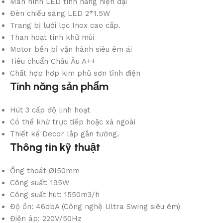
Màn hình LED tính năng hiện đại
Đèn chiếu sáng LED 2*1.5W
Trang bị lưới lọc Inox cao cấp.
Than hoạt tính khử mùi
Motor bền bỉ vận hành siêu êm ái
Tiêu chuẩn Châu Âu A++
Chất hợp hợp kim phủ sơn tĩnh điện
Tính năng sản phẩm
Hút 3 cấp độ linh hoạt
Có thể khử trực tiếp hoặc xả ngoài
Thiết kế Decor lắp gắn tường.
Thông tin kỹ thuật
Ống thoát ØI50mm
Công suất: 195W
Công suất hút: 1550m3/h
Độ ồn: 46dbA (Công nghệ Ultra Swing siêu êm)
Điện áp: 220V/50Hz