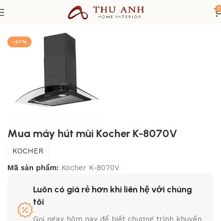
0
Trang chủ
THIẾT BỊ NHÀ BẾP
Máy hút mùi
-37%
Mua máy hút mùi Kocher K-8070V
KOCHER
Mã sản phẩm:
Kocher K-8070V
Luôn có giá rẻ hơn khi liên hệ với chúng
tôi
Gọi ngay hôm nay để biết chương trình khuyến