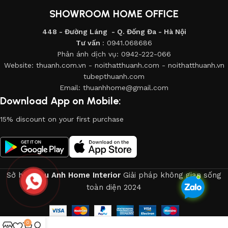
khách hàng sau mốc thời gian từ 3-5 ngày. kể từ ngày lắp
SHOWROOM HOME OFFICE
đặt sản phẩm với 2 nội dung chính trao đổi với khách hàng là:
chất lượng dịch vụ và chất lượng sản phẩm.
448 - Đường Láng - Q. Đống Đa - Hà Nội
Tư vấn
: 0941.068686
+ Lần thứ 2
: Nhân viên CSKH sẽ liên lạc với khách hàng sau
Phản ánh dịch vụ: 0942-222-066
Website: thuanh.com.vn - noithatthuanh.com - noithatthuanh.vn
12 tháng với nội dung chính là khách hàng đánh giá chất
tubepthuanh.com
lượng sản phẩm của công ty và những vấn đề khách hàng
Email: thuanhhome@gmail.com
cần hỗ trợ.
Download App on Mobile:
15% discount on your first purchase
II. CHẾ ĐỘ BẢO DƯỠNG SẢN PHẨM
Sở hữu
Thu Anh Home Interior
Giải pháp không gian sống
toàn diện
2024
TÊN SẢN
THỜI GIAN
NỘI DUNG BẢO
TT
PHẨM
BẢO DƯỠNG
DƯỠNG
0