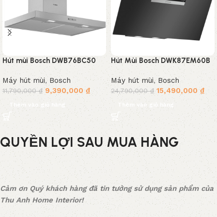
Hút mùi Bosch DWB76BC50
Hút Mùi Bosch DWK87EM60B
thép không gỉ, treo tường 75
Model 2022 mới nhất
Máy hút mùi
,
Bosch
Máy hút mùi
,
Bosch
cm Serie 2
9,390,000
₫
15,490,000
₫
11,790,000
₫
24,790,000
₫
Thêm vào giỏ hàng
Thêm vào giỏ hàng
QUYỀN LỢI SAU MUA HÀNG
Cảm ơn Quý khách hàng đã tin tưởng sử dụng sản phẩm của
Thu Anh Home Interior!