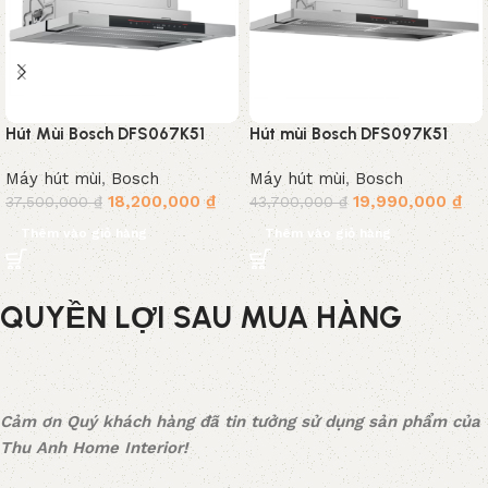
Hút Mùi Bosch DFS067K51
Hút mùi Bosch DFS097K51
Serie 8
Máy hút mùi
,
Bosch
Máy hút mùi
,
Bosch
18,200,000
₫
19,990,000
₫
37,500,000
₫
43,700,000
₫
Thêm vào giỏ hàng
Thêm vào giỏ hàng
QUYỀN LỢI SAU MUA HÀNG
Cảm ơn Quý khách hàng đã tin tưởng sử dụng sản phẩm của
Thu Anh Home Interior!