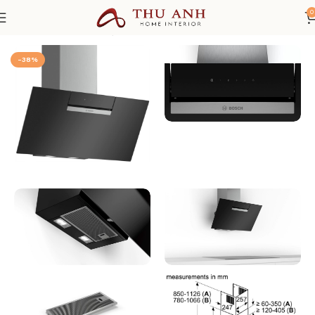
0
Trang chủ
THIẾT BỊ NHÀ BẾP
Máy hút mùi
-38%