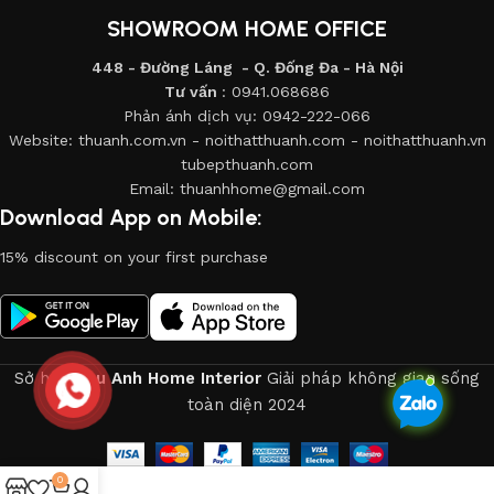
khách hàng sau mốc thời gian từ 3-5 ngày. kể từ ngày lắp
SHOWROOM HOME OFFICE
đặt sản phẩm với 2 nội dung chính trao đổi với khách hàng là:
chất lượng dịch vụ và chất lượng sản phẩm.
448 - Đường Láng - Q. Đống Đa - Hà Nội
Tư vấn
: 0941.068686
+ Lần thứ 2
: Nhân viên CSKH sẽ liên lạc với khách hàng sau
Phản ánh dịch vụ: 0942-222-066
Website: thuanh.com.vn - noithatthuanh.com - noithatthuanh.vn
12 tháng với nội dung chính là khách hàng đánh giá chất
tubepthuanh.com
lượng sản phẩm của công ty và những vấn đề khách hàng
Email: thuanhhome@gmail.com
cần hỗ trợ.
Download App on Mobile:
15% discount on your first purchase
II. CHẾ ĐỘ BẢO DƯỠNG SẢN PHẨM
Sở hữu
Thu Anh Home Interior
Giải pháp không gian sống
toàn diện
2024
TÊN SẢN
THỜI GIAN
NỘI DUNG BẢO
TT
PHẨM
BẢO DƯỠNG
DƯỠNG
0