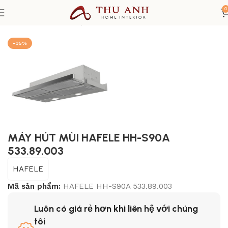
0
Trang chủ
THIẾT BỊ NHÀ BẾP
Máy hút mùi
-35%
MÁY HÚT MÙI HAFELE HH-S90A
533.89.003
HAFELE
Mã sản phẩm:
HAFELE HH-S90A 533.89.003
Luôn có giá rẻ hơn khi liên hệ với chúng
tôi