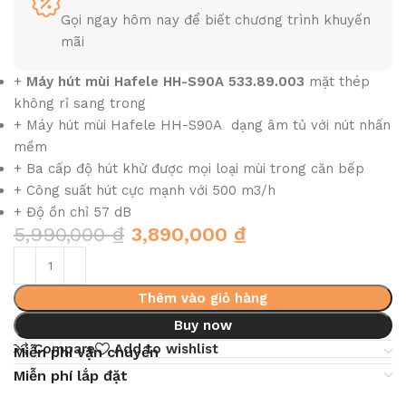
Gọi ngay hôm nay để biết chương trình khuyến
mãi
+
Máy hút mùi Hafele HH-S90A 533.89.003
mặt thép
không rỉ sang trong
+ Máy hút mùi Hafele HH-S90A
dạng âm tủ với nút nhấn
mềm
+ Ba cấp độ hút khử được mọi loại mùi trong căn bếp
+ Công suất hút cực mạnh với 500 m3/h
+ Độ ồn chỉ 57 dB
5,990,000
₫
3,890,000
₫
Thêm vào giỏ hàng
Buy now
Compare
Add to wishlist
Miễn phí vận chuyển
Miễn phí lắp đặt