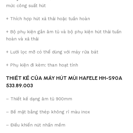
mức công suất hút
+ Thích hợp hút xả thải hoặc tuần hoàn
+ Bộ phụ kiện gắn âm tủ và bộ phụ kiện hút thải tuần
hoàn và xả thải
+ Lưới lọc mỡ có thể dùng với máy rửa bát
+ Phụ kiện đi kèm: than hoạt tính
THIẾT KẾ CỦA MÁY HÚT MÙI HAFELE HH-S90A
533.89.003
– Thiết kế dạng âm tủ 900mm
– Bề mặt bằng thép không rỉ màu inox
– Điều khiển nút nhấn mềm