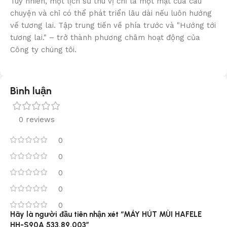
Tuy nhiên, một lịch sử thú vị chỉ là một mặt của câu
chuyện và chỉ có thể phát triển lâu dài nếu luôn hướng
về tương lai. Tập trung tiến về phía trước và "Hướng tới
tương lai." – trở thành phương châm hoạt động của
Công ty chúng tôi.
Bình luận
0 reviews
0
0
0
0
0
Hãy là người đầu tiên nhận xét “MÁY HÚT MÙI HAFELE
HH-S90A 533.89.003”