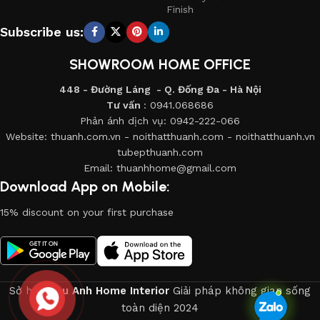
222-066
. Theo lộ trình như sau:
Finish
Subscribe us:
+ Lần thứ 1
: Nhân viên chăm sóc khách hàng sẽ liên lạc với
khách hàng sau mốc thời gian từ 3-5 ngày. kể từ ngày lắp
SHOWROOM HOME OFFICE
đặt sản phẩm với 2 nội dung chính trao đổi với khách hàng là:
chất lượng dịch vụ và chất lượng sản phẩm.
448 - Đường Láng - Q. Đống Đa - Hà Nội
Tư vấn
: 0941.068686
+ Lần thứ 2
: Nhân viên CSKH sẽ liên lạc với khách hàng sau
Phản ánh dịch vụ: 0942-222-066
Website: thuanh.com.vn - noithatthuanh.com - noithatthuanh.vn
12 tháng với nội dung chính là khách hàng đánh giá chất
tubepthuanh.com
lượng sản phẩm của công ty và những vấn đề khách hàng
Email: thuanhhome@gmail.com
cần hỗ trợ.
Download App on Mobile:
15% discount on your first purchase
II. CHẾ ĐỘ BẢO DƯỠNG SẢN PHẨM
Sở hữu
Thu Anh Home Interior
Giải pháp không gian sống
toàn diện
2024
TÊN SẢN
THỜI GIAN
NỘI DUNG BẢO