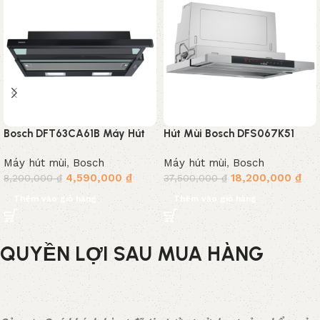
Bosch DFT63CA61B Máy Hút
Hút Mùi Bosch DFS067K51
Mùi Âm Tủ Màu Đen Sang
Serie 8
Máy hút mùi
,
Bosch
Máy hút mùi
,
Bosch
Trọng
4,590,000
₫
18,200,000
₫
8,200,000
₫
37,500,000
₫
Thêm vào giỏ hàng
Thêm vào giỏ hàng
QUYỀN LỢI SAU MUA HÀNG