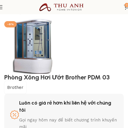
0
hủ
Thiết bị Phòng Tắm
Phòng xông hơi
Phòng xông hơi ướt
-8%
Phòng Xông Hơi Ướt Brother PDM 03
Brother
Luôn có giá rẻ hơn khi liên hệ với chúng
tôi
Gọi ngay hôm nay để biết chương trình khuyến
mãi