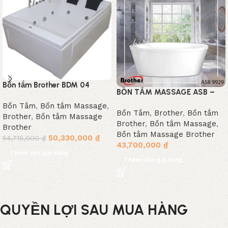
Bồn tắm Brother BDM 04
BỒN TẮM MASSAGE ASB –
9929
Bồn Tắm
,
Bồn tắm Massage
,
Bồn Tắm
,
Brother
,
Bồn tắm
Brother
,
Bồn tắm Massage
Brother
,
Bồn tắm Massage
,
Brother
Bồn tắm Massage Brother
50,330,000
₫
54,715,000
₫
43,700,000
₫
Thêm vào giỏ hàng
Thêm vào giỏ hàng
QUYỀN LỢI SAU MUA HÀNG