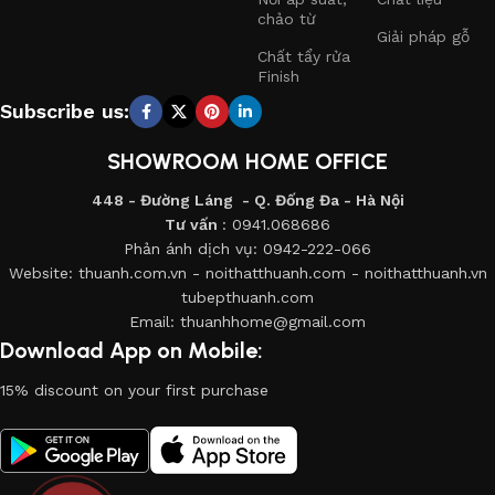
thanh toán thì nhân viên chăm sóc khách hàng của công ty
chảo từ
Giải pháp gỗ
sẽ gọi trực tiếp liên lạc với khách hàng từ tổng đài
0942-
Chất tẩy rửa
222-066
. Theo lộ trình như sau:
Finish
Subscribe us:
+ Lần thứ 1
: Nhân viên chăm sóc khách hàng sẽ liên lạc với
khách hàng sau mốc thời gian từ 3-5 ngày. kể từ ngày lắp
SHOWROOM HOME OFFICE
đặt sản phẩm với 2 nội dung chính trao đổi với khách hàng là:
chất lượng dịch vụ và chất lượng sản phẩm.
448 - Đường Láng - Q. Đống Đa - Hà Nội
Tư vấn
: 0941.068686
+ Lần thứ 2
: Nhân viên CSKH sẽ liên lạc với khách hàng sau
Phản ánh dịch vụ: 0942-222-066
Website: thuanh.com.vn - noithatthuanh.com - noithatthuanh.vn
12 tháng với nội dung chính là khách hàng đánh giá chất
tubepthuanh.com
lượng sản phẩm của công ty và những vấn đề khách hàng
Email: thuanhhome@gmail.com
cần hỗ trợ.
Download App on Mobile:
15% discount on your first purchase
II. CHẾ ĐỘ BẢO DƯỠNG SẢN PHẨM