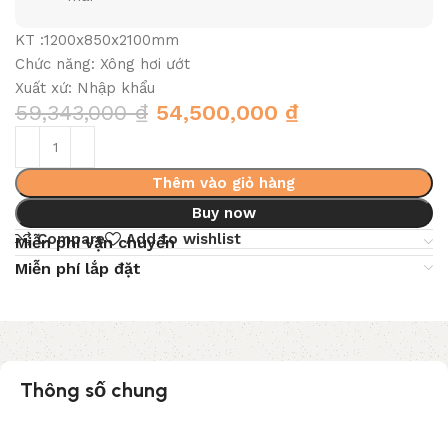
KT :1200x850x2100mm
Chức năng: Xông hơi ướt
Xuất xứ: Nhập khẩu
59,343,000
₫
54,500,000
₫
Thêm vào giỏ hàng
Buy now
Compare
Add to wishlist
Miễn phí vận chuyển
Miễn phí lắp đặt
Thông số chung