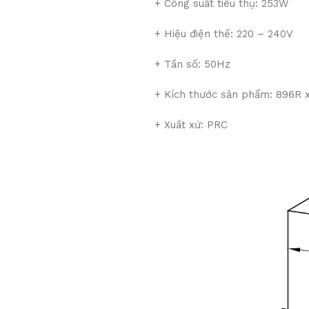
+
Công suất tiêu thụ: 253W
+
Hiệu điện thế: 220 – 240V
+
Tần số: 50Hz
+
Kích thước sản phẩm: 896R 
+ Xuất xứ: PRC