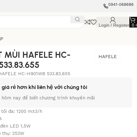
0941-068686
Login / Register
0
ẬP
T MÙI HAFELE HC-
HAFELE
33.83.655
HAFELE HC-H901WB 533.83.655
 giá rẻ hơn khi liên hệ với chúng tôi
y hôm nay để biết chương trình khuyến mãi
 tối đa: 1200 m±
3
/h
A
 đèn LED 1,5W
u thụ: 253W