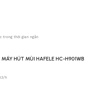
c trong thời gian ngắn
T
MÁY HÚT MÙI HAFELE HC-H901WB
±
3
/h