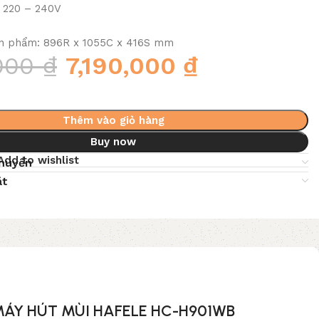
: 220 – 240V
ản phẩm: 896R x 1055C x 416S mm
,000
₫
7,190,000
₫
Thêm vào giỏ hàng
Buy now
Add to wishlist
chuyển
ặt
 MÁY HÚT MÙI HAFELE HC-H901WB