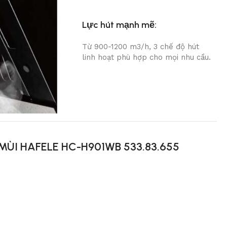
Lực hút mạnh mẽ:
Từ 900-1200 m
3
/h, 3 chế độ hút
linh hoạt phù hợp cho mọi nhu cầu.
MÙI HAFELE HC-H901WB 533.83.655