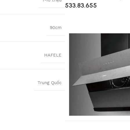
7-10 triệu
533.83.655
90cm
HAFELE
Trung Quốc