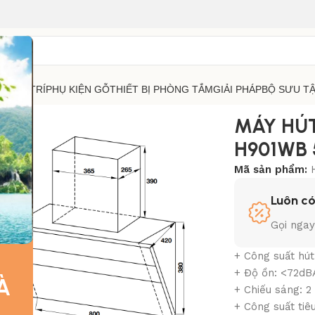
RANG TRÍ
PHỤ KIỆN GỖ
THIẾT BỊ PHÒNG TẮM
GIẢI PHÁP
BỘ SƯU T
I HAFELE HC-H901WB 533.83.655
MÁY HÚ
H901WB 5
Mã sản phẩm:
Luôn có
Gọi nga
+
Công suất hút
+
Độ ồn: <72dB
À
+
Chiếu sáng: 2
+
Công suất tiê