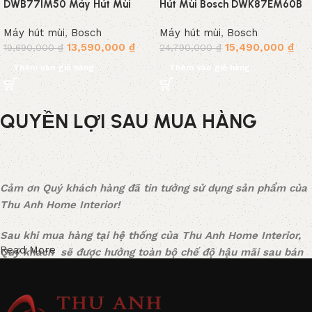
DWB77IM50 Máy Hút Mùi
Hút Mùi Bosch DWK87EM60B
Bosch Thiết Kế Đẳng Cấp Hút
Model 2022 mới nhất
Máy hút mùi
,
Bosch
Máy hút mùi
,
Bosch
Mùi Khỏe
13,590,000
₫
15,490,000
₫
19,690,000
₫
24,790,000
₫
Thêm vào giỏ hàng
Thêm vào giỏ hàng
QUYỀN LỢI SAU MUA HÀNG
Cảm ơn Quý khách hàng đã tin tưởng sử dụng sản phẩm của
Thu Anh Home Interior!
Sau khi mua hàng tại hệ thống của Thu Anh Home Interior,
Read More
Quý khách sẽ được hưởng toàn bộ chế độ hậu mãi sau bán
hàng một cách tốt nhất, được các chuyên gia tư vấn tận tình
và sự hỗ trợ kỹ thuật kịp thời. Mọi thắc mắc vui lòng liên hệ
tổng đài CSKH: 0941-068686