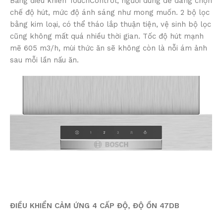
Bảng điều khiển TouchControl, người dùng dễ dàng chọn
chế độ hút, mức độ ánh sáng như mong muốn. 2 bộ lọc
bằng kim loại, có thể tháo lắp thuận tiện, vệ sinh bộ lọc
cũng không mất quá nhiều thời gian. Tốc độ hút mạnh
mẽ 605 m3/h, mùi thức ăn sẽ không còn là nỗi ám ảnh
sau mỗi lần nấu ăn.
ĐIỀU KHIỂN CẢM ỨNG 4 CẤP ĐỘ, ĐỘ ỒN 47DB