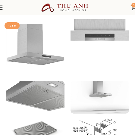
0
Trang chủ
THIẾT BỊ NHÀ BẾP
Máy hút mùi
-28%