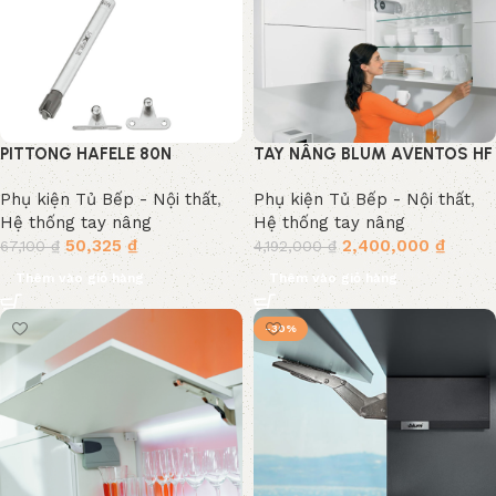
PITTONG HAFELE 80N
TAY NÂNG BLUM AVENTOS HF
373.82.907
Phụ kiện Tủ Bếp - Nội thất
,
Phụ kiện Tủ Bếp - Nội thất
,
Hệ thống tay nâng
Hệ thống tay nâng
50,325
₫
2,400,000
₫
67,100
₫
4,192,000
₫
Thêm vào giỏ hàng
Thêm vào giỏ hàng
-30%