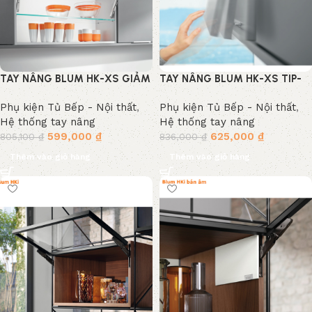
TAY NÂNG BLUM HK-XS GIẢM
TAY NÂNG BLUM HK-XS TIP-
CHẤN
ON NHẤN MỞ
Phụ kiện Tủ Bếp - Nội thất
,
Phụ kiện Tủ Bếp - Nội thất
,
Hệ thống tay nâng
Hệ thống tay nâng
599,000
₫
625,000
₫
805,100
₫
836,000
₫
Thêm vào giỏ hàng
Thêm vào giỏ hàng