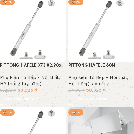
-25%
-25%
PITTONG HAFELE 373.82.90x
PITTONG HAFELE 60N
373.82.906
Phụ kiện Tủ Bếp - Nội thất
,
Phụ kiện Tủ Bếp - Nội thất
,
Hệ thống tay nâng
Hệ thống tay nâng
50,325
₫
50,325
₫
67,100
₫
67,100
₫
Thêm vào giỏ hàng
Thêm vào giỏ hàng
-25%
-43%