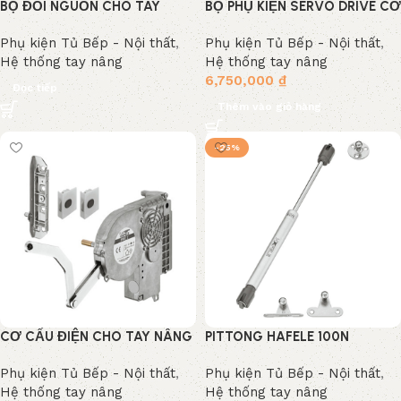
BỘ ĐỔI NGUỒN CHO TAY
BỘ PHỤ KIỆN SERVO DRIVE CƠ
NÂNG ĐIỆN HAFELE
BẢN 554.99.991
Phụ kiện Tủ Bếp - Nội thất
,
Phụ kiện Tủ Bếp - Nội thất
,
372.91.098
Hệ thống tay nâng
Hệ thống tay nâng
6,750,000
₫
Đọc tiếp
Thêm vào giỏ hàng
-25%
CƠ CẤU ĐIỆN CHO TAY NÂNG
PITTONG HAFELE 100N
HAFELE 372.91.099
373.82.908
Phụ kiện Tủ Bếp - Nội thất
,
Phụ kiện Tủ Bếp - Nội thất
,
Hệ thống tay nâng
Hệ thống tay nâng