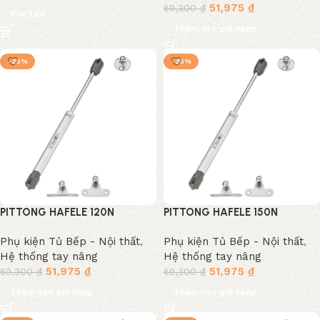
51,975
₫
69,300
₫
Đọc tiếp
Thêm vào giỏ hàng
-25%
-25%
PITTONG HAFELE 120N
PITTONG HAFELE 150N
373.82.909
373.82.910
Phụ kiện Tủ Bếp - Nội thất
,
Phụ kiện Tủ Bếp - Nội thất
,
Hệ thống tay nâng
Hệ thống tay nâng
51,975
₫
51,975
₫
69,300
₫
69,300
₫
Thêm vào giỏ hàng
Thêm vào giỏ hàng