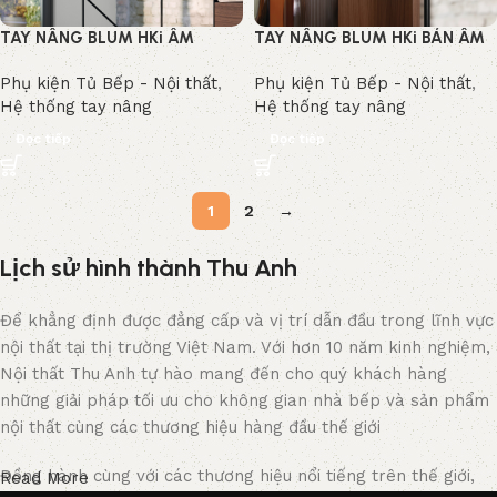
TAY NÂNG BLUM HKi ÂM
TAY NÂNG BLUM HKi BÁN ÂM
HOÀN TOÀN
Phụ kiện Tủ Bếp - Nội thất
,
Phụ kiện Tủ Bếp - Nội thất
,
Hệ thống tay nâng
Hệ thống tay nâng
Đọc tiếp
Đọc tiếp
1
2
→
Lịch sử hình thành Thu Anh
Để khẳng định được đẳng cấp và vị trí dẫn đầu trong lĩnh vực
nội thất tại thị trường Việt Nam. Với hơn 10 năm kinh nghiệm,
Nội thất Thu Anh tự hào mang đến cho quý khách hàng
những giải pháp tối ưu cho không gian nhà bếp và sản phẩm
nội thất cùng các thương hiệu hàng đầu thế giới
Đồng hành cùng với các thương hiệu nổi tiếng trên thế giới,
Read More