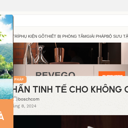
RANG TRÍ
PHỤ KIỆN GỖ
THIẾT BỊ PHÒNG TẮM
GIẢI PHÁP
BỘ SƯU T
GIẢI PHÁP
M NHẤN TINH TẾ CHO KHÔNG 
ed by
boschcom
 27 Tháng 8, 2024
À