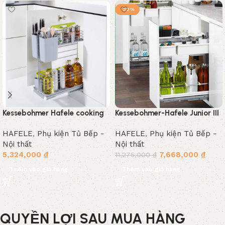
-32%
Kessebohmer Hafele cooking
Kessebohmer-Hafele Junior III
agent cho hộc tủ 350mm
545.11.573 Giá dao thớt gắn
HAFELE
,
Phụ kiện Tủ Bếp -
HAFELE
,
Phụ kiện Tủ Bếp -
545.24.952 Giá dao thớt
cánh 360mm
Nội thất
Nội thất
5,324,000
₫
7,668,000
₫
11,275,000
₫
Thêm vào giỏ hàng
Thêm vào giỏ hàng
QUYỀN LỢI SAU MUA HÀNG