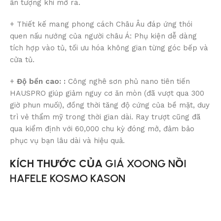
ấn tượng khi mở ra.
+ Thiết kế mang phong cách Châu Âu đáp ứng thói
quen nấu nướng của người châu Á: Phụ kiện dễ dàng
tích hợp vào tủ, tối ưu hóa không gian từng góc bếp và
cửa tủ.
+
Độ bền cao: :
Công nghê sơn phủ nano tiên tiến
HAUSPRO giúp giảm nguy cơ ăn mòn (đã vượt qua 300
giờ phun muối), đồng thời tăng độ cứng của bề mặt, duy
trì vẻ thẩm mỹ trong thời gian dài. Ray trượt cũng đã
qua kiểm định với 60,000 chu kỳ đóng mở, đảm bảo
phục vụ bạn lâu dài và hiệu quả.
KÍCH THƯỚC CỦA
GIÁ XOONG NỒI
HAFELE KOSMO KASON