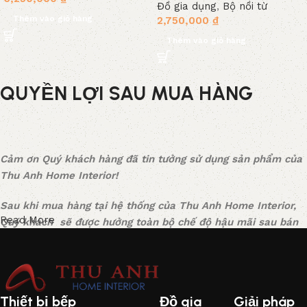
Đồ gia dụng
,
Bộ nồi từ
Thêm vào giỏ hàng
2,750,000
₫
Thêm vào giỏ hàng
QUYỀN LỢI SAU MUA HÀNG
Cảm ơn Quý khách hàng đã tin tưởng sử dụng sản phẩm của
Thu Anh Home Interior!
Sau khi mua hàng tại hệ thống của Thu Anh Home Interior,
Read More
Quý khách sẽ được hưởng toàn bộ chế độ hậu mãi sau bán
hàng một cách tốt nhất, được các chuyên gia tư vấn tận tình
và sự hỗ trợ kỹ thuật kịp thời. Mọi thắc mắc vui lòng liên hệ
tổng đài CSKH: 0941-068686
Thiết bị bếp
Đồ gia
Giải pháp