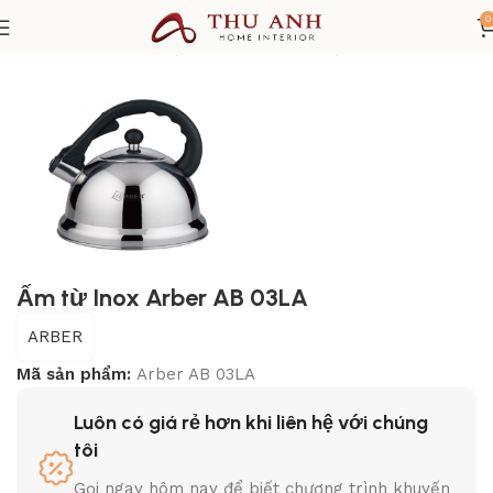
0
Trang chủ
THIẾT BỊ NHÀ BẾP
Đồ gia dụng
Ấm đun nước
Ấm từ Inox Arber AB 03LA
ARBER
Mã sản phẩm:
Arber AB 03LA
Luôn có giá rẻ hơn khi liên hệ với chúng
tôi
Gọi ngay hôm nay để biết chương trình khuyến