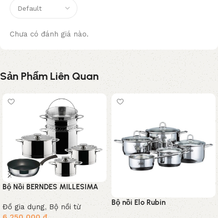
Chưa có đánh giá nào.
Sản Phẩm Liên Quan
Bộ Nồi BERNDES MILLESIMA
066701 (5 Món ), Nhập Khẩu
Bộ nồi Elo Rubin
Đồ gia dụng
,
Bộ nồi từ
Đức
6,250,000
₫