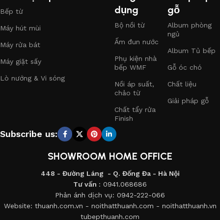
dụng
gỗ
Bếp từ
I. CHẾ ĐỘ CHĂM SÓC KHÁCH HÀNG
Bộ nồi từ
Album phòng
Máy hút mùi
ngủ
Ấm đun nước
Máy rửa bát
- Khi giao sản phẩm cho khách hàng, nhân viên kỹ thuật sẽ
Album Tủ bếp
Phụ kiện nhà
giao cho khách hàng sổ bảo hành và bản hướng dẫn sử dụng.
Máy giặt sấy
bếp WMF
Gỗ óc chó
Lò nướng & Vi sóng
- Sau khi lắp đặt sản phẩm và khách hàng hoàn thành việc
Nồi áp suất,
Chất liệu
thanh toán thì nhân viên chăm sóc khách hàng của công ty
chảo từ
Giải pháp gỗ
sẽ gọi trực tiếp liên lạc với khách hàng từ tổng đài
0942-
Chất tẩy rửa
222-066
. Theo lộ trình như sau:
Finish
Subscribe us:
+ Lần thứ 1
: Nhân viên chăm sóc khách hàng sẽ liên lạc với
khách hàng sau mốc thời gian từ 3-5 ngày. kể từ ngày lắp
SHOWROOM HOME OFFICE
đặt sản phẩm với 2 nội dung chính trao đổi với khách hàng là:
chất lượng dịch vụ và chất lượng sản phẩm.
448 - Đường Láng - Q. Đống Đa - Hà Nội
Tư vấn
: 0941.068686
+ Lần thứ 2
: Nhân viên CSKH sẽ liên lạc với khách hàng sau
Phản ánh dịch vụ: 0942-222-066
Website: thuanh.com.vn - noithatthuanh.com - noithatthuanh.vn
12 tháng với nội dung chính là khách hàng đánh giá chất
tubepthuanh.com
lượng sản phẩm của công ty và những vấn đề khách hàng